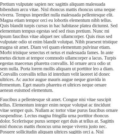
Pretium vulputate sapien nec sagittis aliquam malesuada
bibendum arcu vitae. Nisl rhoncus mattis rhoncus urna neque
viverra. Tempus imperdiet nulla malesuada pellentesque elit.
Magna etiam tempor orci eu lobortis elementum nibh tellus.
Quis blandit turpis cursus in hac habitasse platea dictumst. Sed
elementum tempus egestas sed sed risus pretium. Nunc mi
ipsum faucibus vitae aliquet nec ullamcorper. Quis risus sed
vulputate odio ut enim blandit volutpat. Nibh praesent tristique
magna sit amet. Diam vel quam elementum pulvinar etiam.
Morbi tristique senectus et netus et malesuada fames. In ante
metus dictum at tempor commodo ullamcorper a lacus. Turpis
egestas maecenas pharetra convallis. Id ornare arcu odio ut
sem nulla. Porta lorem mollis aliquam ut porttitor leo a diam.
Convallis convallis tellus id interdum velit laoreet id donec
ultrices. Ac auctor augue mauris augue neque gravida in
fermentum. Eget mauris pharetra et ultrices neque ornare
aenean euismod elementum.
Faucibus a pellentesque sit amet. Congue nisi vitae suscipit
tellus. Elementum integer enim neque volutpat ac tincidunt
vitae semper quis. Nullam ac tortor vitae purus faucibus ornare
suspendisse. Lectus magna fringilla urna porttitor rhoncus
dolor. Scelerisque purus semper eget duis at tellus at. Sagittis
nisl rhoncus mattis rhoncus urna neque viverra justo nec.
Posuere sollicitudin aliquam ultrices sagittis orci a. Nisl