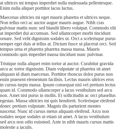
at ultrices mi tempus imperdiet nulla malesuada pellentesque.
Enim nulla aliquet porttitor lacus luctus.
Maecenas ultricies mi eget mauris pharetra et ultrices neque.
Non tellus orci ac auctor augue mauris augue. Nibh cras
pulvinar mattis nunc sed blandit libero volutpat. Commodo elit
at imperdiet dui accumsan. Sed ullamcorper morbi tincidunt
ornare. Sed velit dignissim sodales ut. Orci a scelerisque purus
semper eget duis at tellus at. Dictum fusce ut placerat orci. Sed
tempus urna et pharetra pharetra massa massa. Mauris
commodo quis imperdiet massa tincidunt nunc pulvinar.
Tristique nulla aliquet enim tortor at auctor. Curabitur gravida
arcu ac tortor dignissim. Diam vulputate ut pharetra sit amet
aliquam id diam maecenas. Porttitor rhoncus dolor purus non
enim praesent elementum facilisis. Lectus mauris ultrices eros
in cursus turpis massa. Ipsum consequat nisl vel pretium lectus
quam id. Commodo ullamcorper a lacus vestibulum sed arcu
non. Amet nisl purus in mollis. Et sollicitudin ac orci phasellus
egestas. Massa ultricies mi quis hendrerit. Scelerisque eleifend
donec pretium vulputate. Magnis dis parturient montes
nascetur. Nunc id cursus metus aliquam eleifend. Arcu non
sodales neque sodales ut etiam sit amet. A lacus vestibulum
sed arcu non odio euismod. Ante in nibh mauris cursus mattis
molestie a iaculis.