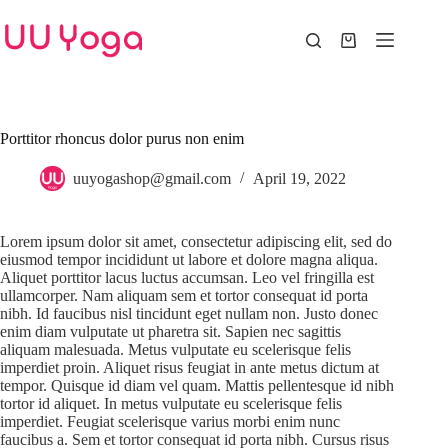
Skip
to
content
Shopping
cart
Porttitor rhoncus dolor purus non enim
uuyogashop@gmail.com
April 19, 2022
Lorem ipsum dolor sit amet, consectetur adipiscing elit, sed do
eiusmod tempor incididunt ut labore et dolore magna aliqua.
Aliquet porttitor lacus luctus accumsan. Leo vel fringilla est
ullamcorper. Nam aliquam sem et tortor consequat id porta
nibh. Id faucibus nisl tincidunt eget nullam non. Justo donec
enim diam vulputate ut pharetra sit. Sapien nec sagittis
aliquam malesuada. Metus vulputate eu scelerisque felis
imperdiet proin. Aliquet risus feugiat in ante metus dictum at
tempor. Quisque id diam vel quam. Mattis pellentesque id nibh
tortor id aliquet. In metus vulputate eu scelerisque felis
imperdiet. Feugiat scelerisque varius morbi enim nunc
faucibus a. Sem et tortor consequat id porta nibh. Cursus risus