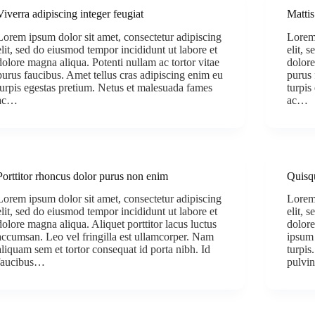
Viverra adipiscing integer feugiat
Mattis
Lorem ipsum dolor sit amet, consectetur adipiscing
Lorem 
elit, sed do eiusmod tempor incididunt ut labore et
elit, 
dolore magna aliqua. Potenti nullam ac tortor vitae
dolore
purus faucibus. Amet tellus cras adipiscing enim eu
purus 
turpis egestas pretium. Netus et malesuada fames
turpis
ac…
ac…
Porttitor rhoncus dolor purus non enim
Quisq
Lorem ipsum dolor sit amet, consectetur adipiscing
Lorem 
elit, sed do eiusmod tempor incididunt ut labore et
elit, 
dolore magna aliqua. Aliquet porttitor lacus luctus
dolore
accumsan. Leo vel fringilla est ullamcorper. Nam
ipsum 
aliquam sem et tortor consequat id porta nibh. Id
turpis
faucibus…
pulvi