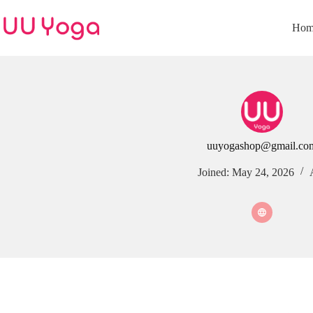
Skip
to
Hom
content
uuyogashop@gmail.co
Joined: May 24, 2026